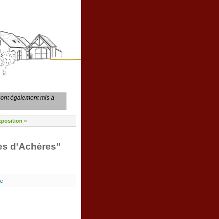
 sont également mis à
xposition »
res d'Achères"
re