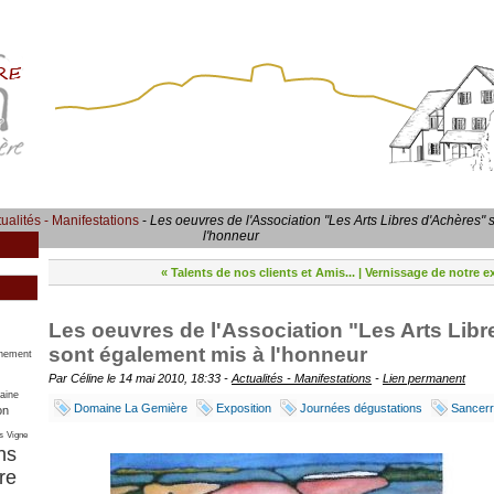
ualités - Manifestations
-
Les oeuvres de l'Association "Les Arts Libres d'Achères"
l'honneur
« Talents de nos clients et Amis...
|
Vernissage de notre e
Les oeuvres de l'Association "Les Arts Lib
sont également mis à l'honneur
nement
Par Céline le 14 mai 2010, 18:33 -
Actualités - Manifestations
-
Lien permanent
aine
Domaine La Gemière
Exposition
Journées dégustations
Sancer
on
s
Vigne
ns
re