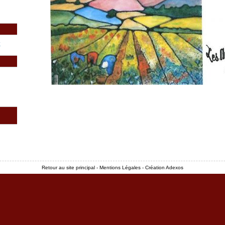
Retour au site principal
-
Mentions Légales
-
Création Adexos