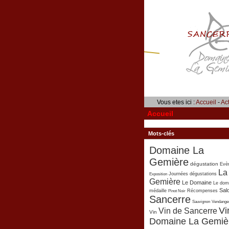
Vous etes ici :
Accueil
-
Act
Accueil
Mots-clés
Domaine La
Gemière
dégustation
Evè
La
Exposition
Journées dégustations
Gemière
Le Domaine
Le dom
Sal
médaille
Pinot Noir
Récompenses
Sancerre
Sauvignon
Vendange
Vi
Vin de Sancerre
Vin
Domaine La Gemiè