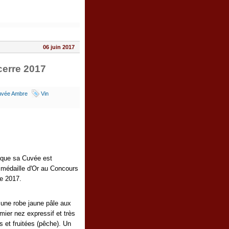
06 juin 2017
cerre 2017
uvée Ambre
Vin
e que sa Cuvée est
 médaille d'Or au Concours
e 2017.
 une robe jaune pâle aux
emier nez expressif et très
es et fruitées (pêche). Un