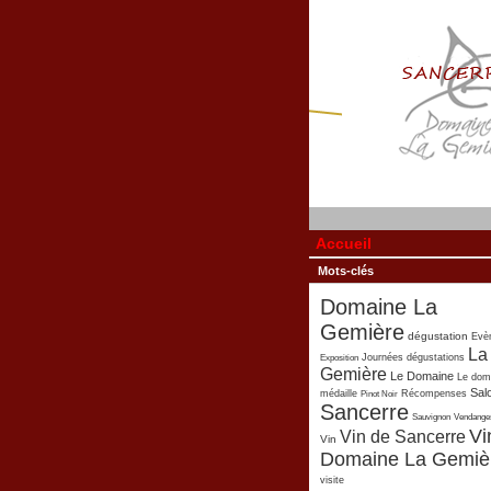
Accueil
Mots-clés
Domaine La
Gemière
dégustation
Evè
La
Exposition
Journées dégustations
Gemière
Le Domaine
Le dom
Sal
médaille
Pinot Noir
Récompenses
Sancerre
Sauvignon
Vendange
Vi
Vin de Sancerre
Vin
Domaine La Gemiè
visite