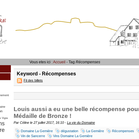
Vous etes ici :
Accueil
- Tag
Récompenses
Keyword - Récompenses
Fil des billets
nement
aine
Louis aussi a eu une belle récompense pou
on
Médaille de Bronze !
s
Vigne
ns
Par Céline le 27 juillet 2017, 16:10 -
La vie du Domaine
re
Domaine La Gemière
dégustation
La Gemière
Récompenses
Vin de Sancerre
Vins Domaine La Gemière