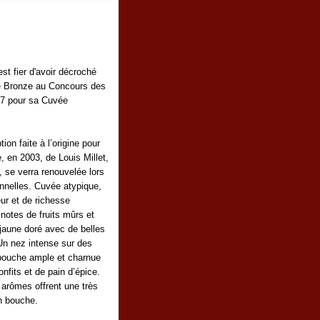
st fier d'avoir décroché
de Bronze au Concours des
17 pour sa Cuvée
on faite à l’origine pour
, en 2003, de Louis Millet,
le, se verra renouvelée lors
nnelles. Cuvée atypique,
ur et de richesse
notes de fruits mûrs et
jaune doré avec de belles
 Un nez intense sur des
bouche ample et charnue
onfits et de pain d’épice.
arômes offrent une très
n bouche.