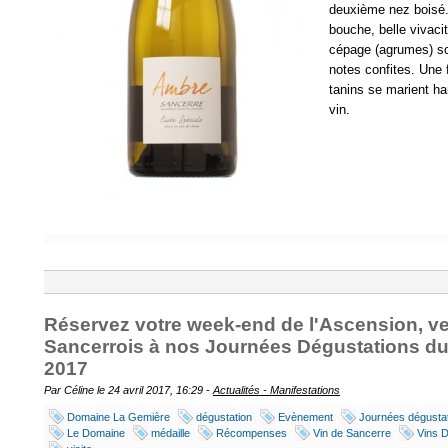
deuxième nez boisé.
bouche, belle vivaci
cépage (agrumes) so
notes confites. Une f
tanins se marient h
vin.
Réservez votre week-end de l'Ascension, v
Sancerrois à nos Journées Dégustations du
2017
Par Céline le 24 avril 2017, 16:29 -
Actualités - Manifestations
Domaine La Gemière
dégustation
Evènement
Journées dégusta
Le Domaine
médaille
Récompenses
Vin de Sancerre
Vins 