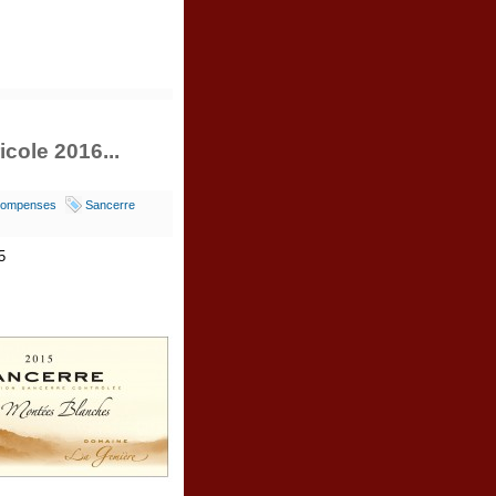
cole 2016...
ompenses
Sancerre
5