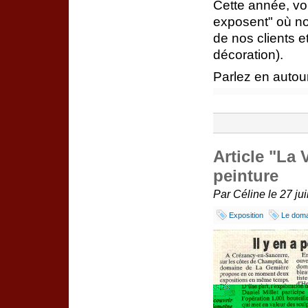
Cette année, vo
exposent" où no
de nos clients e
décoration).
Parlez en autou
Article "La 
peinture
Par Céline le 27 jui
Exposition
Le dom