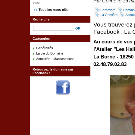
Par Céline le 16 ma
visite
Tous les mots-clés
Céramiste
Domain
La Gemière
Sance
Recherche
Vous trouverez 
Facebook : La 
Catégories
Au cours de vos 
Généralités
l'Atelier "Les Ha
La vie du Domaine
La Borne - 1825
Actualités - Manifestations
02.48.79.02.83
Retrouvez le domaine sur
Facebook !