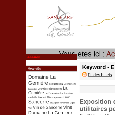
Vous etes ici :
Ac
Accueil
Keyword - E
Mots-clés
Fil des billets
Domaine La
Gemière
dégustation
Evènement
La
Exposition
Journées dégustations
Gemière
Le Domaine
Le domaine
Salon
médaille
Pinot Noir
Récompenses
Exposition d
Sancerre
Sauvignon
Vendanges
Vigne
Vins
Vin de Sancerre
utilitaires 
Vin
Domaine La Gemière