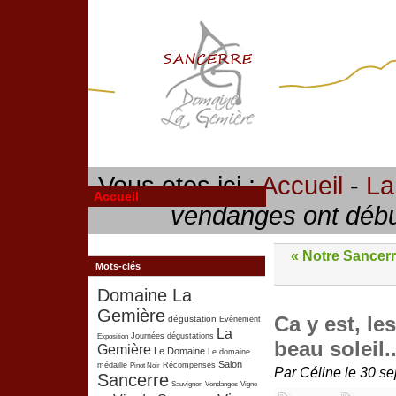
Vous etes ici :
Accueil
-
La
Accueil
vendanges ont début
« Notre Sancer
Mots-clés
Domaine La
Gemière
Ca y est, l
dégustation
Evènement
La
Exposition
Journées dégustations
beau soleil..
Gemière
Le Domaine
Le domaine
Salon
médaille
Pinot Noir
Récompenses
Par Céline le 30 s
Sancerre
Sauvignon
Vendanges
Vigne