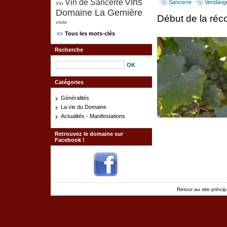
Vins
Vin de Sancerre
Sancerre
Vendang
Vin
Domaine La Gemière
Début de la réc
visite
Tous les mots-clés
Recherche
Catégories
Généralités
La vie du Domaine
Actualités - Manifestations
Retrouvez le domaine sur
Facebook !
Retour au site princip