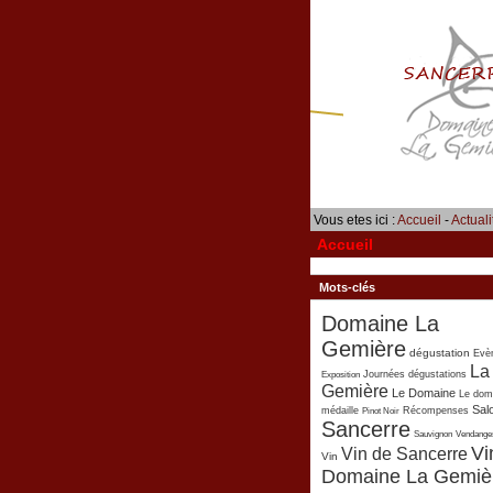
Vous etes ici :
Accueil
-
Actuali
Accueil
Mots-clés
Domaine La
Gemière
dégustation
Evè
La
Exposition
Journées dégustations
Gemière
Le Domaine
Le dom
Sal
médaille
Pinot Noir
Récompenses
Sancerre
Sauvignon
Vendange
Vi
Vin de Sancerre
Vin
Domaine La Gemiè