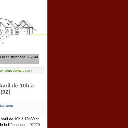
9h30 et Dimanche 30 Avril
cension, venez dans »
Avril de 10h à
(92)
 Sancerre
 Avril de 10h à 19h30 et
e la République - 92220