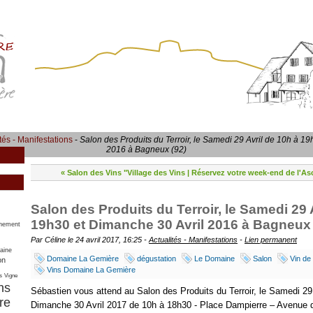
tés - Manifestations
-
Salon des Produits du Terroir, le Samedi 29 Avril de 10h à 1
2016 à Bagneux (92)
« Salon des Vins "Village des Vins
|
Réservez votre week-end de l'As
Salon des Produits du Terroir, le Samedi 29 
19h30 et Dimanche 30 Avril 2016 à Bagneux 
nement
Par Céline le 24 avril 2017, 16:25 -
Actualités - Manifestations
-
Lien permanent
aine
Domaine La Gemière
dégustation
Le Domaine
Salon
Vin de
on
Vins Domaine La Gemière
s
Vigne
ns
Sébastien vous attend au Salon des Produits du Terroir, le Samedi 29
re
Dimanche 30 Avril 2017 de 10h à 18h30 - Place Dampierre – Avenue d