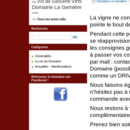
Vins
Vin de Sancerre
Domaine La Gemière
Vin
Domaine La Gemière
visite
La vigne ne con
Tous les mots-clés
pointe le bout d
Recherche
Pendant cette p
se réapprovision
les consignes g
Catégories
à passer vos c
Généralités
par mail : cont
La vie du Domaine
Actualités - Manifestations
Domaine (possibi
comme un DRIV
Retrouvez le domaine sur
Facebook !
Nous faisons ég
n'hésitez pas à
commande avec n
Nous restons à v
complémentaire
Prenez bien soi