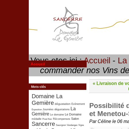
Vous etes ici :
Accueil
-
La
Accueil
commander nos Vins de
« Livraison de 
Mots-clés
Domaine La
Gemière
Possibilité
dégustation
Evènement
La
Exposition
Journées dégustations
et Menetou
Gemière
Le Domaine
Le domaine
Salon
médaille
Pinot Noir
Récompenses
Par Céline le 06 ma
Sancerre
Sauvignon
Vendanges
Vigne